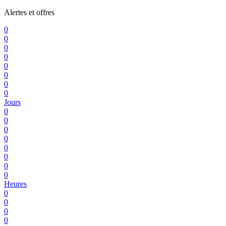
Alertes et offres
0
0
0
0
0
0
0
0
Jours
0
0
0
0
0
0
0
0
Heures
0
0
0
0