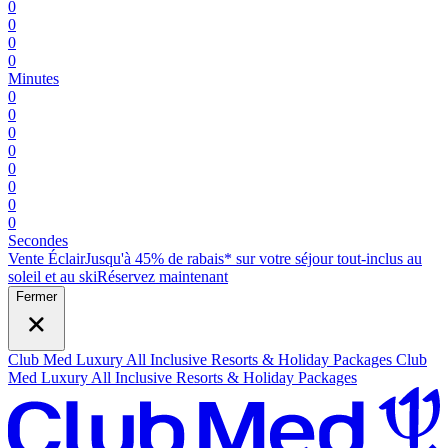
0
0
0
0
Minutes
0
0
0
0
0
0
0
0
Secondes
Vente Éclair
Jusqu'à 45% de rabais* sur votre séjour tout-inclus au
soleil et au ski
R
éservez maintenant
Fermer
Club Med Luxury All Inclusive Resorts & Holiday Packages
Club
Med Luxury All Inclusive Resorts & Holiday Packages