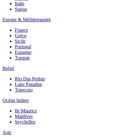
Italie
Suisse
Europe & Méditerrannée
France
Grèce
Sicile
Portugal
Espagne
Turquie
Brésil
Rio Das Pedras
Lake Paradise
Trancoso
Océan Indien
Ile Maurice
Maldives
Seychelles
Asie