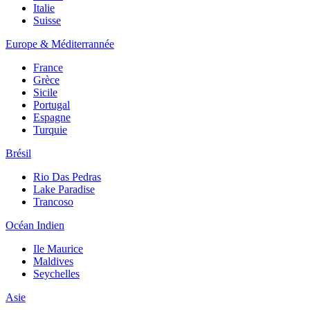
Italie
Suisse
Europe & Méditerrannée
France
Grèce
Sicile
Portugal
Espagne
Turquie
Brésil
Rio Das Pedras
Lake Paradise
Trancoso
Océan Indien
Ile Maurice
Maldives
Seychelles
Asie