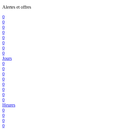
Alertes et offres
0
0
0
0
0
0
0
0
Jours
0
0
0
0
0
0
0
0
Heures
0
0
0
0