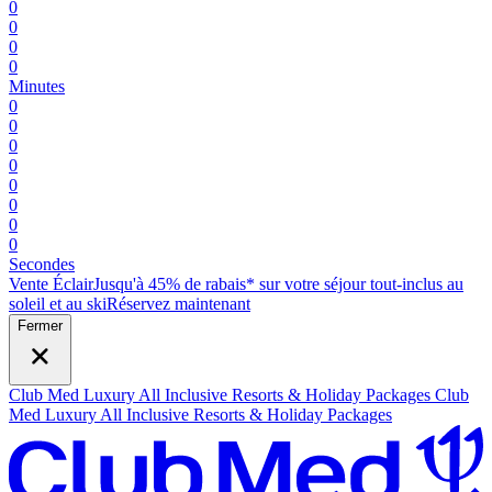
0
0
0
0
Minutes
0
0
0
0
0
0
0
0
Secondes
Vente Éclair
Jusqu'à 45% de rabais* sur votre séjour tout-inclus au
soleil et au ski
R
éservez maintenant
Fermer
Club Med Luxury All Inclusive Resorts & Holiday Packages
Club
Med Luxury All Inclusive Resorts & Holiday Packages