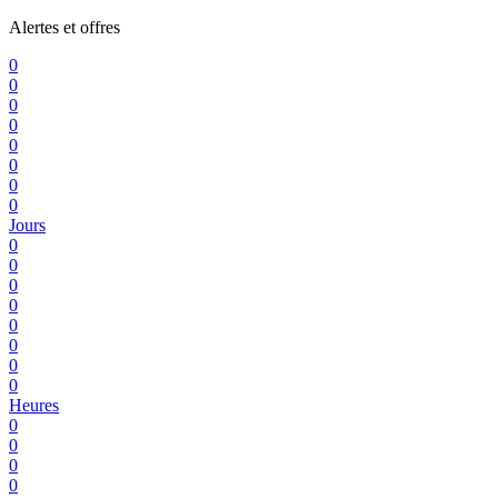
Alertes et offres
0
0
0
0
0
0
0
0
Jours
0
0
0
0
0
0
0
0
Heures
0
0
0
0