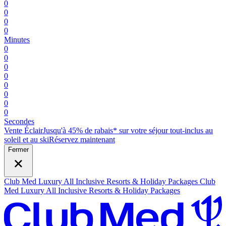
0
0
0
0
Minutes
0
0
0
0
0
0
0
0
Secondes
Vente Éclair
Jusqu'à 45% de rabais* sur votre séjour tout-inclus au
soleil et au ski
R
éservez maintenant
Fermer
Club Med Luxury All Inclusive Resorts & Holiday Packages
Club
Med Luxury All Inclusive Resorts & Holiday Packages