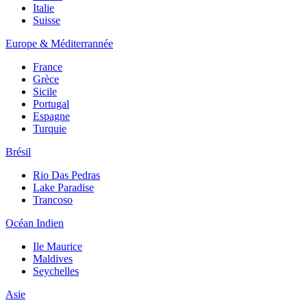
Italie
Suisse
Europe & Méditerrannée
France
Grèce
Sicile
Portugal
Espagne
Turquie
Brésil
Rio Das Pedras
Lake Paradise
Trancoso
Océan Indien
Ile Maurice
Maldives
Seychelles
Asie