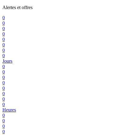
Alertes et offres
0
0
0
0
0
0
0
0
Jours
0
0
0
0
0
0
0
0
Heures
0
0
0
0