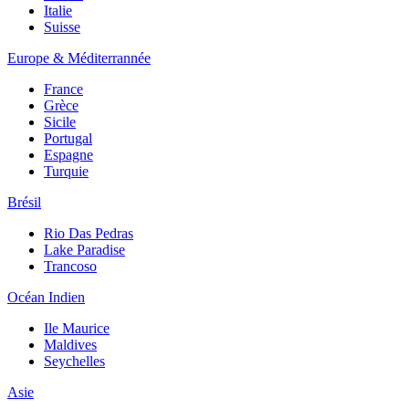
Italie
Suisse
Europe & Méditerrannée
France
Grèce
Sicile
Portugal
Espagne
Turquie
Brésil
Rio Das Pedras
Lake Paradise
Trancoso
Océan Indien
Ile Maurice
Maldives
Seychelles
Asie