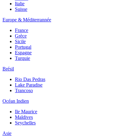
Italie
Suisse
Europe & Méditerrannée
France
Grèce
Sicile
Portugal
Espagne
Turquie
Brésil
Rio Das Pedras
Lake Paradise
Trancoso
Océan Indien
Ile Maurice
Maldives
Seychelles
Asie