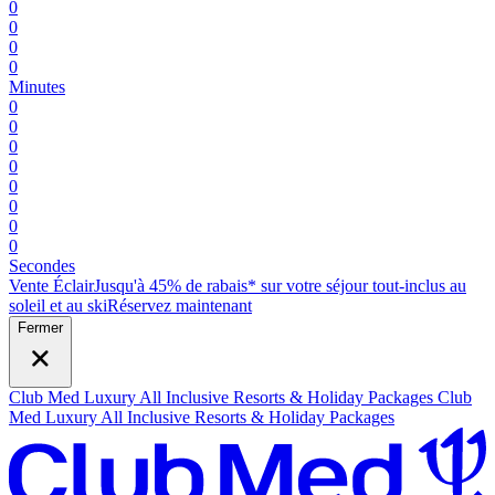
0
0
0
0
Minutes
0
0
0
0
0
0
0
0
Secondes
Vente Éclair
Jusqu'à 45% de rabais* sur votre séjour tout-inclus au
soleil et au ski
R
éservez maintenant
Fermer
Club Med Luxury All Inclusive Resorts & Holiday Packages
Club
Med Luxury All Inclusive Resorts & Holiday Packages