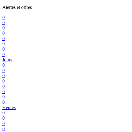
Alertes et offres
0
0
0
0
0
0
0
0
Jours
0
0
0
0
0
0
0
0
Heures
0
0
0
0