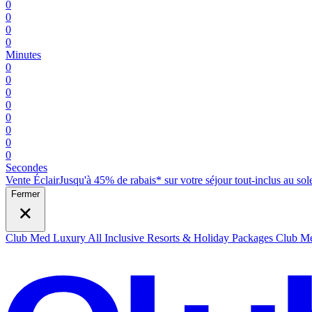
0
0
0
0
Minutes
0
0
0
0
0
0
0
0
Secondes
Vente Éclair
Jusqu'à 45% de rabais* sur votre séjour tout-inclus au sole
Fermer
Club Med Luxury All Inclusive Resorts & Holiday Packages
Club Me