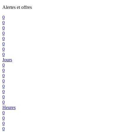
Alertes et offres
0
0
0
0
0
0
0
0
Jours
0
0
0
0
0
0
0
0
Heures
0
0
0
0