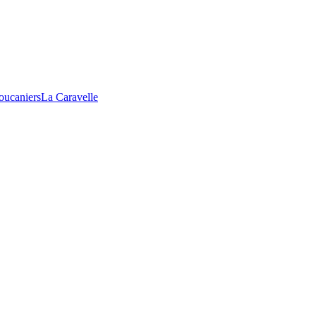
oucaniers
La Caravelle