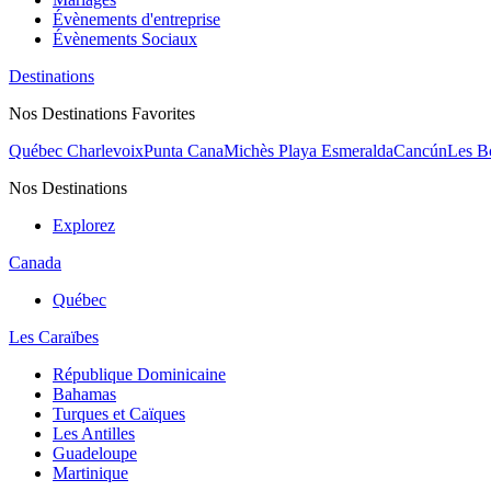
Évènements d'entreprise
Évènements Sociaux
Destinations
Nos Destinations Favorites
Québec Charlevoix
Punta Cana
Michès Playa Esmeralda
Cancún
Les B
Nos Destinations
Explorez
Canada
Québec
Les Caraïbes
République Dominicaine
Bahamas
Turques et Caïques
Les Antilles
Guadeloupe
Martinique