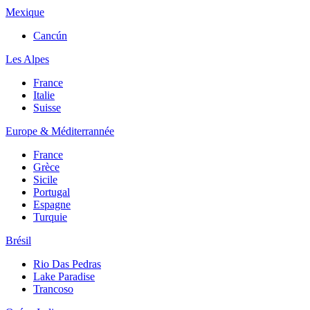
Mexique
Cancún
Les Alpes
France
Italie
Suisse
Europe & Méditerrannée
France
Grèce
Sicile
Portugal
Espagne
Turquie
Brésil
Rio Das Pedras
Lake Paradise
Trancoso