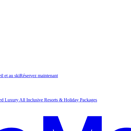
il et au ski
R
éservez maintenant
d Luxury All Inclusive Resorts & Holiday Packages