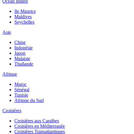
Océan Indien
Ile Maurice
Maldives
Seychelles
Asie
Chine
Indonésie
Japon
Malaisie
Thaïlande
Afrique
Maroc
Sénégal
Tunisie
Afrique du Sud
Croisières
Croisières aux Caraïbes
Croisières en Méditerranée
Croisières Transatlantiques