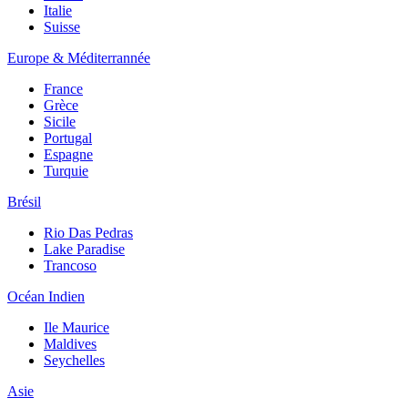
Italie
Suisse
Europe & Méditerrannée
France
Grèce
Sicile
Portugal
Espagne
Turquie
Brésil
Rio Das Pedras
Lake Paradise
Trancoso
Océan Indien
Ile Maurice
Maldives
Seychelles
Asie