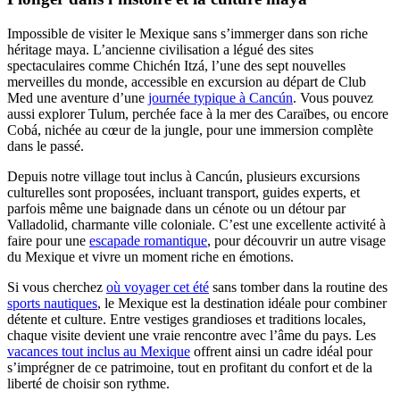
Impossible de visiter le Mexique sans s’immerger dans son riche
héritage maya. L’ancienne civilisation a légué des sites
spectaculaires comme Chichén Itzá, l’une des sept nouvelles
merveilles du monde, accessible en excursion au départ de Club
Med une aventure d’une
journée typique à Cancún
. Vous pouvez
aussi explorer Tulum, perchée face à la mer des Caraïbes, ou encore
Cobá, nichée au cœur de la jungle, pour une immersion complète
dans le passé.
Depuis notre village tout inclus à Cancún, plusieurs excursions
culturelles sont proposées, incluant transport, guides experts, et
parfois même une baignade dans un cénote ou un détour par
Valladolid, charmante ville coloniale. C’est une excellente activité à
faire pour une
escapade romantique
, pour découvrir un autre visage
du Mexique et vivre un moment riche en émotions.
Si vous cherchez
où voyager cet été
sans tomber dans la routine des
sports nautiques
, le Mexique est la destination idéale pour combiner
détente et culture. Entre vestiges grandioses et traditions locales,
chaque visite devient une vraie rencontre avec l’âme du pays. Les
vacances tout inclus au Mexique
offrent ainsi un cadre idéal pour
s’imprégner de ce patrimoine, tout en profitant du confort et de la
liberté de choisir son rythme.