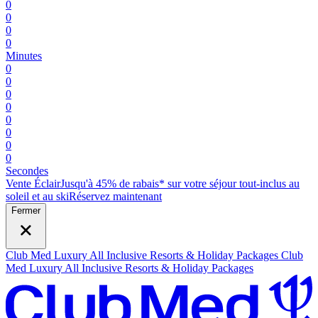
0
0
0
0
Minutes
0
0
0
0
0
0
0
0
Secondes
Vente Éclair
Jusqu'à 45% de rabais* sur votre séjour tout-inclus au
soleil et au ski
R
éservez maintenant
Fermer
Club Med Luxury All Inclusive Resorts & Holiday Packages
Club
Med Luxury All Inclusive Resorts & Holiday Packages