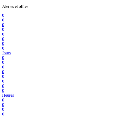
Alertes et offres
0
0
0
0
0
0
0
0
Jours
0
0
0
0
0
0
0
0
Heures
0
0
0
0