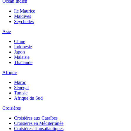
Océan Indien
Ile Maurice
Maldives
Seychelles
Asie
Chine
Indonésie
Japon
Malaisie
Thaïlande
Afrique
Maroc
Sénégal
Tunisie
Afrique du Sud
Croisières
Croisières aux Caraïbes
Croisières en Méditerranée
Croisières Transatlantiques