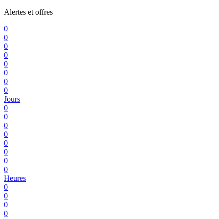
Alertes et offres
0
0
0
0
0
0
0
0
Jours
0
0
0
0
0
0
0
0
Heures
0
0
0
0