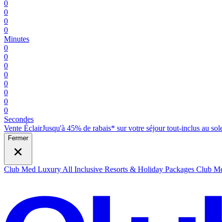
0
0
0
0
Minutes
0
0
0
0
0
0
0
0
Secondes
Vente Éclair
Jusqu'à 45% de rabais* sur votre séjour tout-inclus au sole
Fermer
Club Med Luxury All Inclusive Resorts & Holiday Packages
Club Me