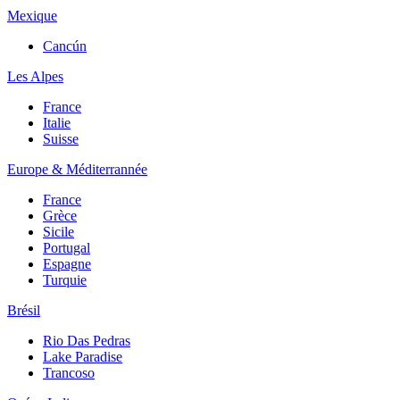
Mexique
Cancún
Les Alpes
France
Italie
Suisse
Europe & Méditerrannée
France
Grèce
Sicile
Portugal
Espagne
Turquie
Brésil
Rio Das Pedras
Lake Paradise
Trancoso