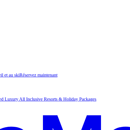
il et au ski
R
éservez maintenant
d Luxury All Inclusive Resorts & Holiday Packages