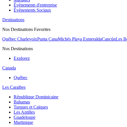
Évènements d'entreprise
Évènements Sociaux
Destinations
Nos Destinations Favorites
Québec Charlevoix
Punta Cana
Michès Playa Esmeralda
Cancún
Les B
Nos Destinations
Explorez
Canada
Québec
Les Caraïbes
République Dominicaine
Bahamas
Turques et Caïques
Les Antilles
Guadeloupe
Martinique