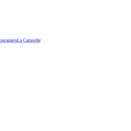
oucaniers
La Caravelle